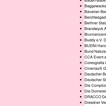
Baden-Baden
Baggewackel
Bavarian Be
Berchtesgad
Berliner St
Brandwyck A
Brunnencente
Buddy e.V. D
BUDNI Hande
Bund Natursc
CCA Event a
Coreografia
CinemaxX G
Deutscher Bu
Deutscher S
Die Complize
Die Dornerei
DRACCO Deu
Dresdner Ve