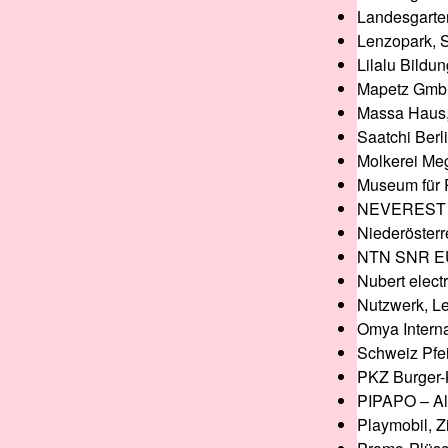
Landesgart
Lenzopark, 
Lilalu Bild
Mapetz GmbH
Massa Haus,
Saatchi Berl
Molkerei M
Museum für 
NEVEREST 
Niederösterr
NTN SNR EU
Nubert elec
Nutzwerk, Le
Omya Interna
Schweiz Pfe
PKZ Burger-
PIPAPO – Al
Playmobil, Z