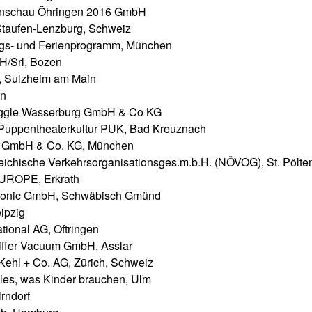
enschau Öhringen 2016 GmbH
Staufen-Lenzburg, Schweiz
ungs- und Ferienprogramm, München
/Srl, Bozen
 Sulzheim am Main
in
eggle Wasserburg GmbH & Co KG
Puppentheaterkultur PUK, Bad Kreuznach
GmbH & Co. KG, München
eichische Verkehrsorganisationsges.m.b.H. (NÖVOG), St. Pölten
ROPE, Erkrath
tronic GmbH, Schwäbisch Gmünd
ipzig
tional AG, Oftringen
iffer Vacuum GmbH, Asslar
Kehl + Co. AG, Zürich, Schweiz
les, was Kinder brauchen, Ulm
irndorf