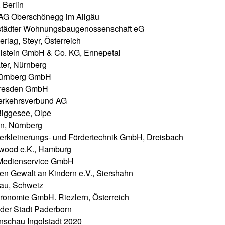
 Berlin
 Oberschönegg im Allgäu
städter Wohnungsbaugenossenschaft eG
rlag, Steyr, Österreich
ilstein GmbH & Co. KG, Ennepetal
ter, Nürnberg
Nürnberg GmbH
Dresden GmbH
Verkehrsverbund AG
Biggesee, Olpe
on, Nürnberg
rkleinerungs- und Fördertechnik GmbH, Dreisbach
wood e.K., Hamburg
edienservice GmbH
egen Gewalt an Kindern e.V., Siershahn
rau, Schweiz
ronomie GmbH. Riezlern, Österreich
t der Stadt Paderborn
nschau Ingolstadt 2020