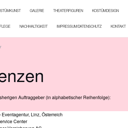
OSTÜMKUNST
GALERIE
THEATERFIGUREN
KOSTÜMDESIGN
PFLEGE
NACHHALTIGKEIT
IMPRESSUM/DATENSCHUTZ
KONTAKT
r
renzen
sherigen Auftraggeber (in alphabetischer Reihenfolge):
e Eventagentur, Linz, Österreich
ervice Center