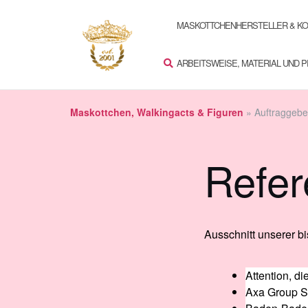
Zum
SUCHEN
Inhalt
MASKOTTCHENHERSTELLER & K
springen
ARBEITSWEISE, MATERIAL UND 
Maskottchen, Walkingacts & Figuren
»
Auftraggebe
Refe
Ausschnitt unserer bi
Attention, di
Axa Group S