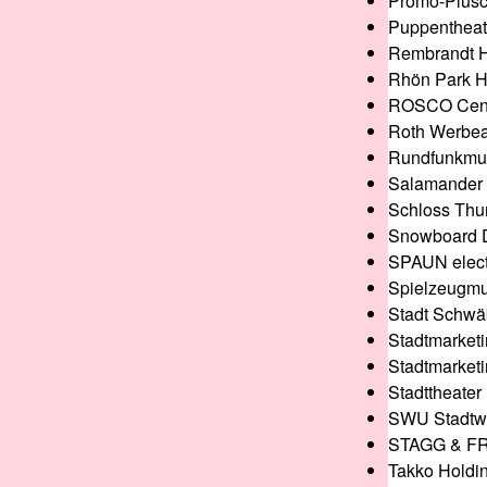
Promo-Plüs
Puppentheat
Rembrandt H
Rhön Park H
ROSCO Cent
Roth Werbea
Rundfunkmu
Salamander 
Schloss Thur
Snowboard D
SPAUN elect
Spielzeugmu
Stadt Schwäb
Stadtmarket
Stadtmarket
Stadttheater
SWU Stadtw
STAGG & FR
Takko Holdi