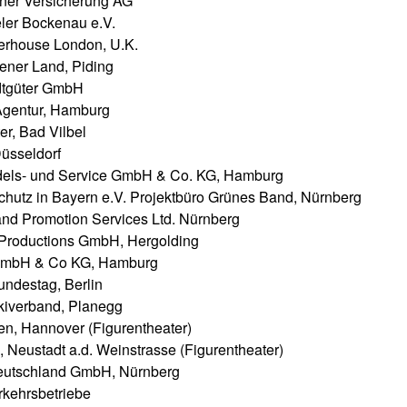
er Versicherung AG
er Bockenau e.V.
erhouse London, U.K.
ener Land, Piding
adtgüter GmbH
gentur, Hamburg
r, Bad Vilbel
üsseldorf
ls- und Service GmbH & Co. KG, Hamburg
hutz in Bayern e.V. Projektbüro Grünes Band, Nürnberg
nd Promotion Services Ltd. Nürnberg
 Productions GmbH, Hergolding
mbH & Co KG, Hamburg
ndestag, Berlin
kiverband, Planegg
n, Hannover (Figurentheater)
, Neustadt a.d. Weinstrasse (Figurentheater)
tschland GmbH, Nürnberg
rkehrsbetriebe