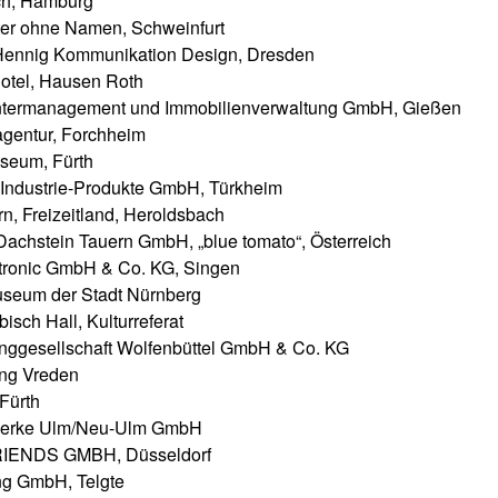
ch, Hamburg
er ohne Namen, Schweinfurt
ennig Kommunikation Design, Dresden
otel, Hausen Roth
ermanagement und Immobilienverwaltung GmbH, Gießen
gentur, Forchheim
seum, Fürth
Industrie-Produkte GmbH, Türkheim
n, Freizeitland, Heroldsbach
achstein Tauern GmbH, „blue tomato“, Österreich
ronic GmbH & Co. KG, Singen
seum der Stadt Nürnberg
isch Hall, Kulturreferat
inggesellschaft Wolfenbüttel GmbH & Co. KG
ing Vreden
 Fürth
erke Ulm/Neu-Ulm GmbH
IENDS GMBH, Düsseldorf
ng GmbH, Telgte