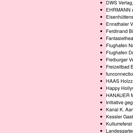
DWS Verlag,
EHRMANN AG
Eisenhütten
Ennsthaler Ve
Ferdinand B
Fantasiethea
Flughafen 
Flughafen 
Freiburger 
Freizeitbad 
funconnecti
HAAS Holzze
Happy Holly
HANAUER M
Initiative g
Kanal K. Aa
Kessler Gast
Kulturrefera
Landesgarte