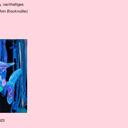
g, nachhaltiges
hrin Brockmüller)
023