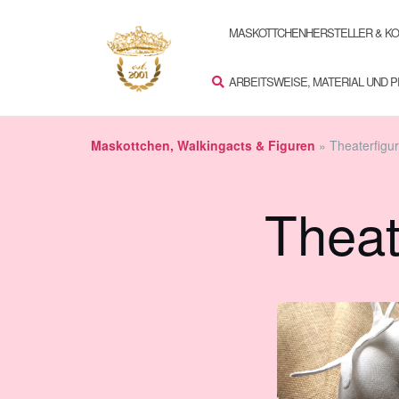
Zum
SUCHEN
Inhalt
MASKOTTCHENHERSTELLER & K
springen
ARBEITSWEISE, MATERIAL UND 
Maskottchen, Walkingacts & Figuren
»
Theaterfigu
Theat