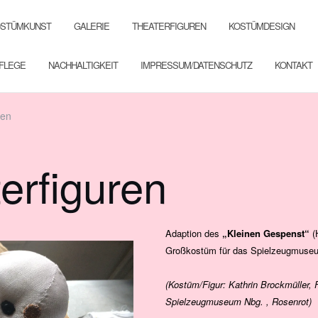
OSTÜMKUNST
GALERIE
THEATERFIGUREN
KOSTÜMDESIGN
PFLEGE
NACHHALTIGKEIT
IMPRESSUM/DATENSCHUTZ
KONTAKT
ren
erfiguren
Adaption des
„Kleinen Gespenst“
(
Großkostüm für das Spielzeugmuse
(Kostüm/Figur: Kathrin Brockmüller, 
Spielzeugmuseum Nbg. , Rosenrot)